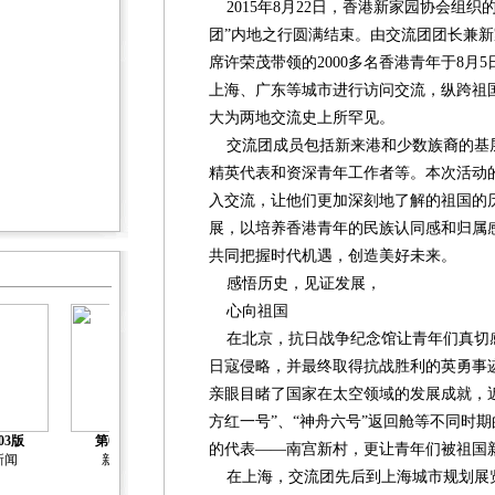
2015年8月22日，香港新家园协会组织
团”内地之行圆满结束。由交流团团长兼
席许荣茂带领的2000多名香港青年于8月
上海、广东等城市进行访问交流，纵跨祖
大为两地交流史上所罕见。
交流团成员包括新来港和少数族裔的基
精英代表和资深青年工作者等。本次活动
入交流，让他们更加深刻地了解的祖国的
展，以培养香港青年的民族认同感和归属
共同把握时代机遇，创造美好未来。
感悟历史，见证发展，
心向祖国
在北京，抗日战争纪念馆让青年们真切感
日寇侵略，并最终取得抗战胜利的英勇事
亲眼目睹了国家在太空领域的发展成就，
方红一号”、“神舟六号”返回舱等不同时
03版
第04版
第05版
第06版
第07版
的代表——南宫新村，更让青年们被祖国
新闻
新闻
新闻
新闻
人物
在上海，交流团先后到上海城市规划展