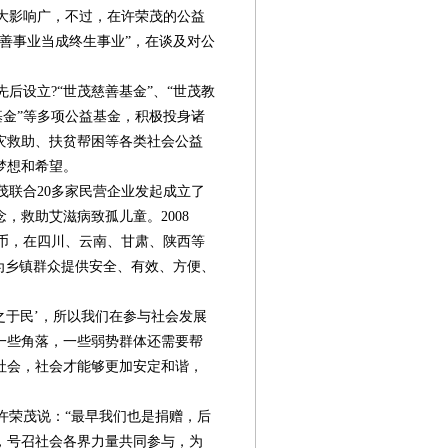
大影响广，不过，在许荣茂的公益
善事业当成终生事业”，在谈及对公
设立?“世茂慈善基金”、“世茂教
基金”等多项公益基金，积极投身诸
灾救助、扶贫帮困等各类社会公益
梦想和希望。
茂联合20多家民营企业发起成立了
，救助艾滋病致孤儿童。2008
人民币，在四川、云南、甘肃、陕西等
为乡镇群众提供安全、有效、方便、
之于民’，所以我们在参与社会发展
一些角落，一些弱势群体还需要帮
社会，社会才能够更加安定和谐，
荣茂说：“最早我们也是捐赠，后
，号召社会各界力量共同参与，为