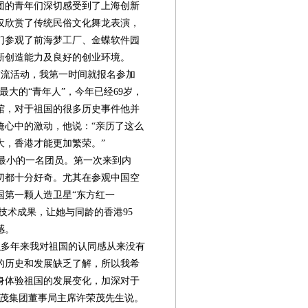
团的青年们深切感受到了上海创新
仅欣赏了传统民俗文化舞龙表演，
们参观了前海梦工厂、金蝶软件园
新创造能力及良好的创业环境。
流活动，我第一时间就报名参加
大的“青年人”，今年已经69岁，
馆，对于祖国的很多历史事件他并
掩心中的激动，他说：“亲历了这么
大，香港才能更加繁荣。”
中最小的一名团员。第一次来到内
切都十分好奇。尤其在参观中国空
国第一颗人造卫星“东方红一
技术成果，让她与同龄的香港95
感。
多年来我对祖国的认同感从来没有
的历史和发展缺乏了解，所以我希
身体验祖国的发展变化，加深对于
世茂集团董事局主席许荣茂先生说。