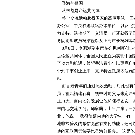
香港与祖国，
从来都是命运共同体
整个交流活动获得国家的高度重视，国
办公室、中央驻港联络办等单位，以及北
力支持。活动期间，交流团一行还获得了
务院党组成员杨洁篪以及上海市长杨雄等
8月8日，李源潮副主席在会见创新创业
是命运共同体，全国人民正在为实现中国
了动力和机遇，希望香港青少年以更宽广
中到干事创业上来，支持特区政府依法施
献。
而香港青年们通过此次活动，对此也有
员，祖籍福建石狮，初中时随父母来定居
压力大。而内地的发展让他和随行团友非
来内地交流学习。邱家麟，出生广东，三岁
业，他说：“我很羡慕内地的大学生，有
地非常普及的微信竟然有支付功能，还可
地的互联网景荣要比香港好很多。”这是