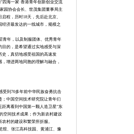
的“四海一家·香港青年创新创业交流
新家园协会会长、世茂集团董事局主
5日启程，历时18天，先后赴北京、
国经济最发达的一线城市，规模之
层青年，以及制服团体、优秀青年
的目的，是希望通过实地感受与深
历史，真切地感受祖国的高速发
感，增进两地同胞的理解与融合，
受到70多年前中华民族奋勇抗击
迹；中国空间技术研究院让青年们
近距离看到中国第一颗人造卫星“东
期的空间技术成果；作为新农村建设
第08版
第09版
第10版
第11版
第
新农村的建设和繁荣所折服。
封面报道
封面报道
自述
专题
览馆、张江高科技园、黄浦江、豫