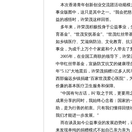
本次香港青年创新创业交流团活动规模
事业版图中，这只是其中之一。“我会把慈
益的感悟时，许荣茂这样回答。
多年来，许荣茂积极投身于公益事业，先后
育基金”、“世茂安抚基金”、“世茂红丝带
如乡镇医疗、艾滋病防治、文化教育、抗
事业，为成千上万个个家庭和个人带去了
2005年，在全国工商联的领导下，许荣
中华红丝带基金，宣扬防艾抗艾的健康理念
年“5.12”大地震后，许荣茂捐赠1亿多
西部偏远乡镇捐建“百家世茂爱心医院”，
价廉的基本医疗卫生服务和保障。
“中国有句古话，叫‘取之于民，更要用
成果分享的同时，我始终心念着：国家的
助，是为行善的初衷。只有我们懂得回馈
我们才能进一步发展。”
而在谈及如今公益事业的发展趋势时，许
来发现单纯的捐赠模式不如自己亲力亲为