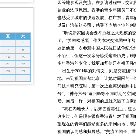
园等地参观及交流。在参访过程中，交流
创业的浓厚氛围。香港的青少年团员们不
也感受了城市的快速发展。在广东，青年
以及广汽传祺公司，感受了内地企业的创
“听说新家园协会要举办这么大规模的交
五
六
了。”姜柏松感慨，作为本次交流团中年龄最
1
这是他第一次参观中国人民抗日战争纪念
7
8
不陌生，但这一次亲身感受这些历史，难
14
15
多年香港的变化，我更加坚信只有祖国强
21
22
出生于2001年的刘倩文，则是交流团
28
29
地、来到祖国首都北京，让她对周围的一
间技术研究院时，第一次近距离观看到中
号”、“神舟六号”返回舱等不同时期的空间
后、00后一样，对祖国的成就充满了自豪
“我在内地长大，后来去香港创业，这么
改变过，但是现在很多香港青年对于祖国
望现在的青年们能够更多的来到内地，亲
祖国的认同感和归属感。”交流团团长、