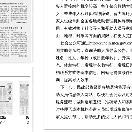
失人群接触的机率较高，每年都会救助大
女、未成年人和疑似精神障碍、智力障碍
家人也经常到全国各地救助管理机构寻亲
用，有效对接了社会寻人和受助人员寻家
面、地域、时限等方面的局限，在更大范
社会公众可通过http://xunqin.mca.gov
国救助寻亲网，查询受助人员寻亲公告。
姓名、性别、年龄（或目测年龄）、身高
态、体貌特征、发现时衣着特征、发现日
构联系方式等基本信息。网站还提供条件
询，提高寻人效率。
下一步，民政部将督促各地尽快将现有
助人员信息录入网站，以便社会公众及时
服务流程，做到逐项登记、准确录入和实
时整理形成本机构滞留人员纸质或影像资
家人提供帮助，帮助更多的受助人员和寻亲
02版
第03版
第03版
第04版
第04版
数字
新闻
新闻
新闻
新闻