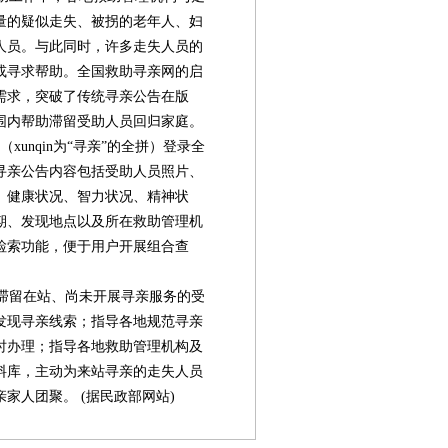
量的疑似走失、被拐的老年人、妇
人员。与此同时，许多走失人员的
或寻求帮助。全国救助寻亲网的启
需求，突破了传统寻亲公告在版
围内帮助滞留受助人员回归家庭。
.cn/（xunqin为“寻亲”的全拼）登录全
寻亲公告内容包括受助人员照片、
、健康状况、智力状况、精神状
期、发现地点以及所在救助管理机
检索功能，便于用户开展组合查
滞留在站、尚未开展寻亲服务的受
发现寻亲线索；指导各地规范寻亲
时办理；指导各地救助管理机构及
料库，主动为来站寻亲的走失人员
家人团聚。 (据民政部网站)
第05版
第06版
第07版
第08版
第
新闻
新闻
新闻
封面报道