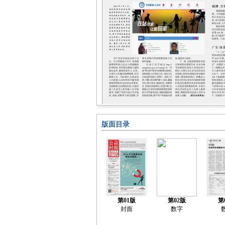
版面目录
第01版
第02版
第
封面
数字