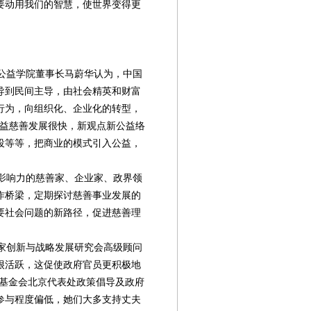
要动用我们的智慧，使世界变得更
公益学院董事长马蔚华认为，中国
导到民间主导，由社会精英和财富
行为，向组织化、企业化的转型，
公益慈善发展很快，新观点新公益络
投等等，把商业的模式引入公益，
影响力的慈善家、企业家、政界领
作桥梁，定期探讨慈善事业发展的
要社会问题的新路径，促进慈善理
家创新与战略发展研究会高级顾问
很活跃，这促使政府官员更积极地
茨基金会北京代表处政策倡导及政府
参与程度偏低，她们大多支持丈夫