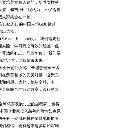
也要培养女商人参与，培养女性慈
发展。佩吉·杜兰妮认为，不仅需要
把大家集合在一起。
13亿人口的中国人均GDP超过
做出选择。
hen Heintz)表示，我们需要创
理风险，学习行之有效的经验，但
有开放的心态。马蔚华称：“我们要
精准定位，谁就赢得未来。”
会会长何巧女称，全球慈善家应该
明在慈善领域的完美对接，凝聚东
战和问题。为此，她从全球、中
慈善家联合的行动方案，践行慈善
全球慈善发展史上的里程碑，也将
“中国企业家投入慈善的热情如春风
的是有一架播种机在辛勤地播撒着
我们相信，会有越来越多诸如深圳