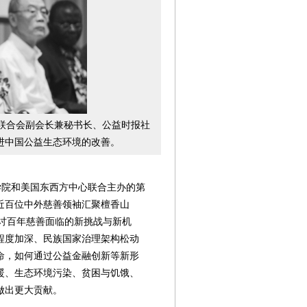
联合会副会长兼秘书长、公益时报社
进中国公益生态环境的改善。
益学院和美国东西方中心联合主办的第
近百位中外慈善领袖汇聚檀香山
探讨百年慈善面临的新挑战与新机
程度加深、民族国家治理架构松动
命，如何通过公益金融创新等新形
暖、生态环境污染、贫困与饥饿、
第08版
第10版
第11版
第12版
第
封面报道
专题
专题
专题
做出更大贡献。