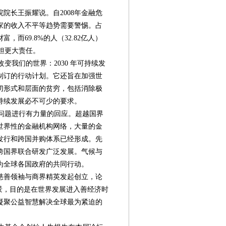
院长王振耀说。自2008年金融危
家的收入不平等趋势需要警惕。占
，而69.8%的人（32.82亿人）
承担更大责任。
变我们的世界：2030 年可持续发
制订的行动计划。它还旨在加强世
切形式和层面的贫穷，包括消除极
持续发展必不可少的要求。
问题进行有力量的回应。超越国界
世界性的金融机构网络，大量的金
发行和跨国并购体系已经形成。先
跨国界联合研发广泛发展。气候与
为全球各国政府的共同行动。
慈善领袖与商界精英发起创立，论
景，目的是在世界发展进入善经济时
凝聚公益智慧解决全球最为紧迫的