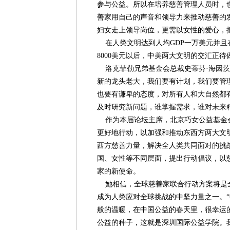
参与公益。所以在培养慈善管理人员时，
善家用自己的声音和领导力来推动慈善的
妇女走上领导岗位，更需以女性的爱心，
在人类文明达到人均GDP一万美元并且在
8000美元以后，中美两大文明的交汇正待
洛克菲勒兄弟基金会总裁史蒂芬·海因茨(Step
新的龙头老大，我们要有计划，我们要管
也要有谦卑的态度，对所有人和大自然都
及时研究新问题，谁掌握需求，谁对未来
作为本届论坛主席，北京巧女公益基金
更好地行动，以加强和推动东西方两大文
西方慈善力量，解决全人类共同面对的挑
国、女性等不同层面，提出行动倡议，以
家的新使命。
她相信，全球慈善家联合行动方案将是
成为人类应对全球挑战的中坚力量之一。
般的温暖，在中国公益的春天里，很幸运
公益的种子，这就是深圳国际公益学院。