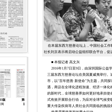
在本届东西方慈善论坛上，中国社会工作
社长刘京表示将启动公益组织联合平台，促
■ 本报记者 高文兴
2016年1月7日至9日，由深圳国际公
三届东西方慈善论坛在美国夏威夷举行。
市，以“百年慈善·新使命”为主题，共同
遇，商议在全球化进程加速、经济一体化
的新时代，全球慈善界如何更好地承担使
式有效开展联合行动，为应对全球气候变
03版
第04版
第05版
第06版
第07版
新闻
新闻
新闻
新闻
新闻
重大传染疾病等人类社会共同面临的挑战