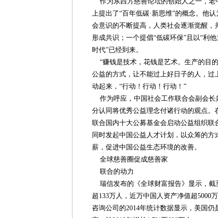
作为东西方慈善论坛的创始人之一，老
上提出了“百年低碳·新思维”的概念。他
会意识的不断提高，人类社会逐渐觉醒，
形成共识；一个提倡“低碳环保”且以“利他
时代”已经到来。
“赚钱是技术，花钱是艺术。生产的目的
公益的方式，让不能过上好日子的人，过
动起来，“行动！行动！行动！”
作为呼应，中国社会工作联合会副会长
分认同将优秀公益理念付诸行动的观点。
联合国内十大公募基金会启动公益组织联
同时发起中国公益人才计划，以众筹的方
薪，促进中国公益生态环境的改善。
全球慈善圈促成慈善家
联合的动力
瑞信发布的《全球财富报告》显示，截至
超133万人，近万中国人资产净值超500
咨询公司的2014年统计数据显示，美国