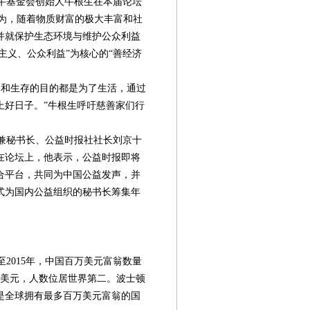
牛基金会创始人牛根生在本届论坛
认为，随着物质财富的极大丰富和社
并就保护生态环境与维护公众利益
主义、公众利益”为核心的“善经济
和生存的目的都是为了生活，通过
上好日子。”牛根生呼吁慈善家们行
兼秘书长、公益时报社社长刘京十
在论坛上，他表示，公益时报即将
合平台，共同为中国公益发声，并
式为国内公益组织的秘书长筹集年
2015年，中国百万美元富翁数量
0万美元，人数位居世界第二。波士顿
仍是全球拥有最多百万美元富翁的国