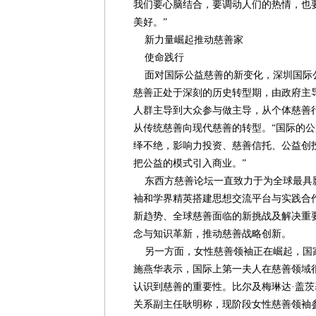
我们要心脑结合，要调动人们的热情，也
美好。”
新力量崛起推动慈善家
使命践行
面对国际公益慈善的新变化，深圳国际
慈善正处于深刻的历史转型期，由政府主
人群主导到大众参与做主导，从个体慈善
从传统慈善向现代慈善的转型。“国际的
绎不绝，影响力投资、慈善信托、公益创
把公益的模式引入商业。”
东西方慈善论坛一直致力于为全球最具
袖和学界精英搭建思想交流平台与实践合
新趋势、全球慈善面临的新挑战及解决重
念与知识革新，推动慈善战略创新。
另一方面，女性慈善领袖正在崛起，国
施燕华表示，国际上第一夫人在慈善领域
认识到慈善的重要性。比尔及梅琳达·盖
关系副主任耿明称，现阶段女性慈善领袖