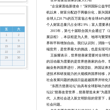
世界需要慈善家的重大行动
“企业家面临新使命！”深圳国际公益学院
机以来，财富分配趋于两极分化，新兴国
全球人口0.7%的百万富翁占有全球44%的财富
个人财富总量只占全球2.9%；富人需要
五
六
2015年，第七十届联合国大会通过了《改
1
2
展议程》，本议程是为人类、地球与繁荣
8
9
界和平和增加自由。我们认识到，消除一
15
16
端贫穷，是世界最大的挑战，也是实现可
22
23
王振耀表示，世界慈善家需要对全球性
29
30
的活动最为需要的是世界慈善家的合作。
融业务跨国界进行，跨国贷款、跨国证券
进技术和研发能力的大规模跨国界转移，
社会发展问题的挑战日益超越国界并转化
“东西方慈善论坛”由具有全球影响力的
坛以“慈善改变世界，慈善塑造未来”为愿
代、人类社会进入新文明阶段的背景下，
社会问题。