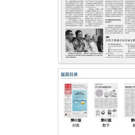
版面目录
第01版
第02版
第
封面
数字