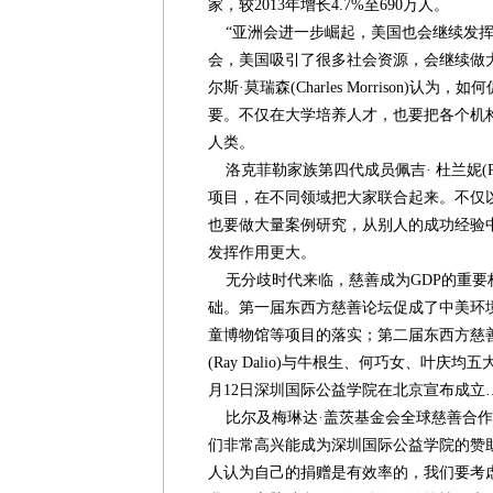
家，较2013年增长4.7%至690万人。
“亚洲会进一步崛起，美国也会继续发挥
会，美国吸引了很多社会资源，会继续做
尔斯·莫瑞森(Charles Morrison)
要。不仅在大学培养人才，也要把各个机
人类。
洛克菲勒家族第四代成员佩吉· 杜兰妮(Peg
项目，在不同领域把大家联合起来。不仅
也要做大量案例研究，从别人的成功经验
发挥作用更大。
无分歧时代来临，慈善成为GDP的重要
础。第一届东西方慈善论坛促成了中美环
童博物馆等项目的落实；第二届东西方慈善
(Ray Dalio)与牛根生、何巧女、叶庆均
月12日深圳国际公益学院在北京宣布成立
比尔及梅琳达·盖茨基金会全球慈善合作
们非常高兴能成为深圳国际公益学院的赞
人认为自己的捐赠是有效率的，我们要考