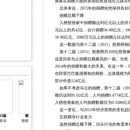
善家在捐赠方面的表现依然显现出几抹亮
总体来说，2015年的捐赠依然保持良好
捐赠总额下降
入榜慈善家中捐赠额达到亿元以上的共15位，
元以上的共42位，合计捐赠36.88亿元；1
50.90亿元。1000万元以上的捐赠占比达到
这一数据与第十二届（2015）慈善榜相
第十二届（2015）慈善榜共199位慈善家
这是目前为止捐赠总额最高的一届。当然
2014年的捐赠有极大的关系。在这一年
在阿里巴巴集团拥有的期权，总体规模为
部分价值124亿元。
如果不考虑马云的捐赠，第十二届（201
额仍达到95.02亿元，人均捐赠0.4774亿元
入榜慈善家的人均捐赠数额仅为0.3580亿
这一变化，与2015年经济形势的变化趋
03版
第04版
第05版
第06版
第07版
互联网等行业发力
首语
慈善家榜单
慈善家榜单
慈善家榜单
慈善家榜单
虽然捐赠总额下降，但从行业的角度来