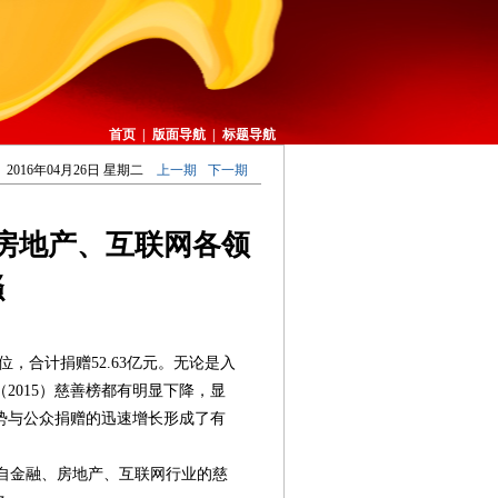
首页
|
版面导航
|
标题导航
2016年04月26日 星期二
上一期
下一期
房地产、互联网各领
骚
7位，合计捐赠52.63亿元。无论是入
2015）慈善榜都有明显下降，显
势与公众捐赠的迅速增长形成了有
自金融、房地产、互联网行业的慈