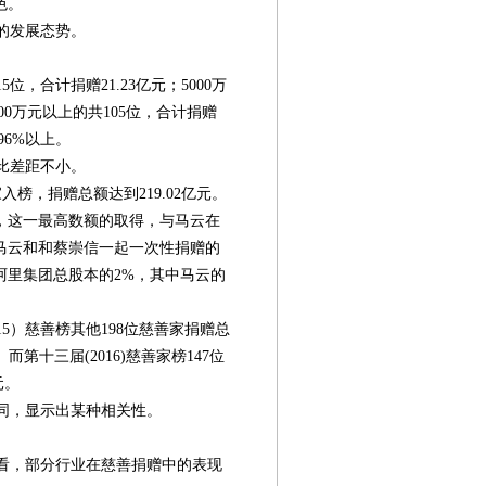
色。
的发展态势。
合计捐赠21.23亿元；5000万
000万元以上的共105位，合计捐赠
96%以上。
比差距不小。
入榜，捐赠总额达到219.02亿元。
，这一最高数额的取得，与马云在
，马云和和蔡崇信一起一次性捐赠的
阿里集团总股本的2%，其中马云的
5）慈善榜其他198位慈善家捐赠总
。而第十三届(2016)慈善家榜147位
元。
同，显示出某种相关性。
第09版
第10版
第11版
第
第08版
慈善企业榜单
慈善企业榜单
慈善企业榜单
慈善
看，部分行业在慈善捐赠中的表现