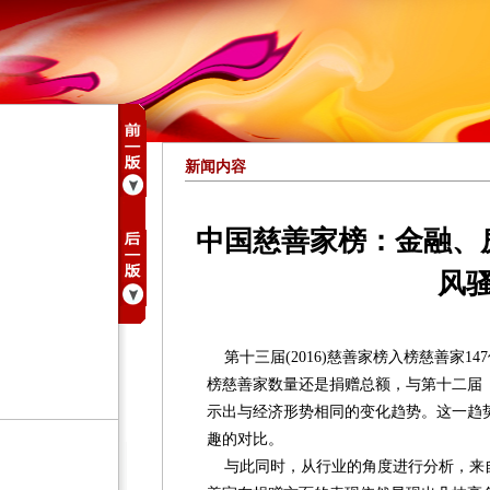
新闻内容
中国慈善家榜：金融、
风
第十三届(2016)慈善家榜入榜慈善家14
榜慈善家数量还是捐赠总额，与第十二届（
示出与经济形势相同的变化趋势。这一趋
趣的对比。
与此同时，从行业的角度进行分析，来