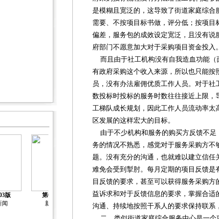
是模糊且宽泛的，这导致了街道家庭综合
需要、不按项目标书做，评分低；按项目
偏差，服务包的成效设定宽泛，且没有说
府部门不愿意加大对于采购项目资金投入
而且由于社工机构没有自我造血功能（
有政府采购这个收入来源，所以也只能按
员，没有办法雇佣优质工作人员。对于社
数投标时投标的服务时数往往接近上限，
工梯队成长规划，因此工作人员流动率太
区发展的这样宏大的目标。
由于不少机构和服务的购买方反馈不足
务的情况不熟悉，感觉对于服务采购方不
题。没有充分的沟通，也就难以建立信任
难免会受到掣肘。每月定期的项目反馈是
目反馈的要求，甚至可以获得服务采购方
益诉求和对于反馈信息的要求，掌握合适
03版
第04版
第05版
第06版
第07版
新闻
新闻
新闻
新闻
新闻
沟通、持续地按照干系人的要求保持联系
二、类似街道家庭综合服务中心是一个