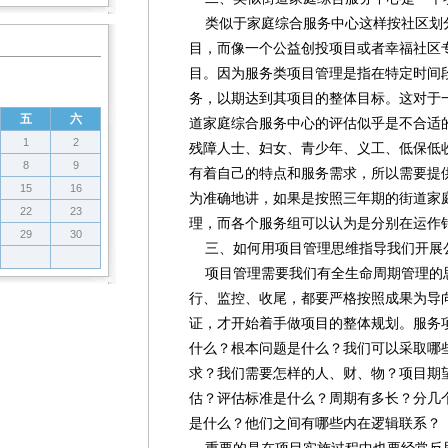
类似于家庭综合服务中心这样按社区划
目，而像一个公益创投项目或者幸福社区
目。因为服务类项目管理是指在特定时间
务，以期达到其项目的整体目标。这对于
五
六
道家庭综合服务中心的评估似乎是不合适
1
2
残障人士、妇女、青少年、义工、低保低
8
9
有着自己的特点和服务需求，所以需要提
15
16
为准确地讲，如果是按照三年期的街道家
22
23
理，而各个服务组可以认为是分别在运作
29
30
三、如何用项目管理思维指导我们开展
项目管理需要我们有全生命周期管理的
行、监控、收尾，都要严格按照成果为导
证，才开始着手做项目的整体规划。服务
什么？根本问题是什么？我们可以采取哪
求？我们需要怎样的人、财、物？项目期
估？评估标准是什么？周期有多长？分几
是什么？他们之间有哪些内在逻辑联系？