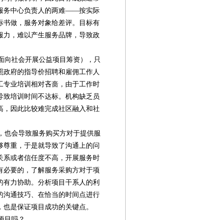
服务中心负责人的两难——按实际
标书做，服务对象给差评。目标有
服力，难以产生服务品牌，导致政
。
面向社会开展公益项目筹资），只
照政府的指导价招聘和雇佣工作人
工专业培训相对吝啬，由于工作时
导致培训时间不达标。机构缺乏员
高，因此比较难完成社区融入和社
，也会导致服务购买方对于提供服
够尊重，于是就导致了沟通上的问
关系或者信任度不高，开展服务时
有必要的，了解服务采购方对于项
的有力协助。分析项目干系人的利
的沟通技巧、在恰当的时间点进行
第08版
第09版
第10版
第11版
第
封面报道
新闻
新闻
专题
，也是保证项目成功的关键点。
项目吗？