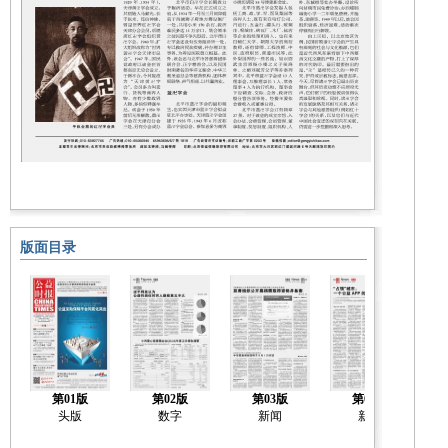
版面目录
第01版
第02版
第03版
第04版
头版
数字
新闻
新闻