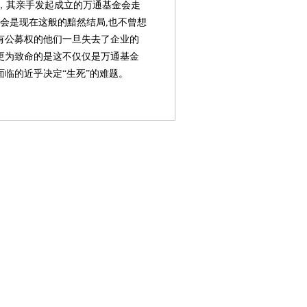
，其亲手发起成立的万通基金会走
会是现在这般的黯然结局,也不曾想
有公募权的他们一旦失去了企业的
更为致命的是这不仅仅是万通基金
临的近乎决定“生死”的难题。
第08版
第09版
第10版
第11版
第
封面报道
新闻
专题
专题