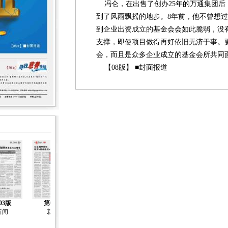
冯仑，在出售了创办25年的万通集团后
到了风雨飘摇的地步。8年前，他不曾想过
到企业出资成立的基金会会如此脆弱，没
支撑，即使项目做得再好依旧无济于事。
会，而且是众多企业成立的基金会所共同面
【08版】 ■封面报道
03版
第04版
第05版
第06版
第07版
新闻
新闻
新闻
新闻
年检