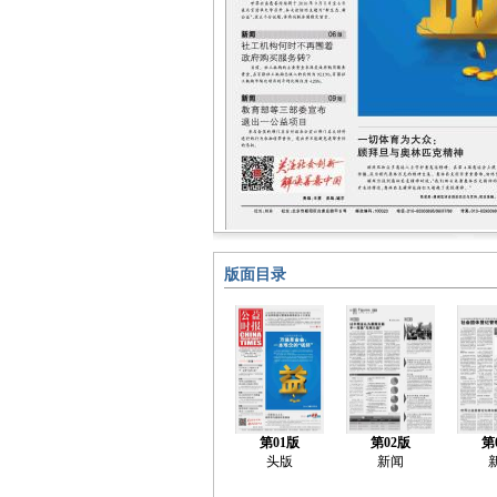
版面目录
第01版
第02版
第
头版
新闻