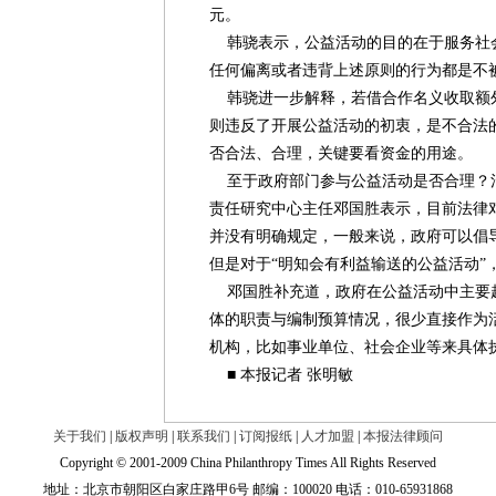
元。
韩骁表示，公益活动的目的在于服务社
任何偏离或者违背上述原则的行为都是不
韩骁进一步解释，若借合作名义收取额
则违反了开展公益活动的初衷，是不合法
否合法、合理，关键要看资金的用途。
至于政府部门参与公益活动是否合理？
责任研究中心主任邓国胜表示，目前法律
并没有明确规定，一般来说，政府可以倡
但是对于“明知会有利益输送的公益活动”
邓国胜补充道，政府在公益活动中主要
体的职责与编制预算情况，很少直接作为
机构，比如事业单位、社会企业等来具体
■ 本报记者 张明敏
关于我们
|
版权声明
|
联系我们
|
订阅报纸
|
人才加盟
|
本报法律顾问
Copyright © 2001-2009 China Philanthropy Times All Rights Reserved
地址：北京市朝阳区白家庄路甲6号 邮编：100020 电话：010-65931868