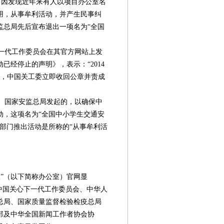
内，因发现近年来有人以项目办公室名
用，从事牟利活动，并产生民事纠
监总局先后宣布退出一项名为“全国
一代工作委员会在其官方网站上发
已经停止的声明》，表示：“2014
后，中国关工委立即收回公章并责成
、国家安监总局发起的，以确保中
动，这项名为“全国中小学生交通安
部门推出活动是所称的“从事牟利活
”（以下简称办公室）官网显
中国关心下一代工作委员会、中华人
第08版
第09版
第10版
第11版
第
总局、国家质量监督检验检疫总局
封面报道
新闻
专题
专题
部及中华全国新闻工作者协会协