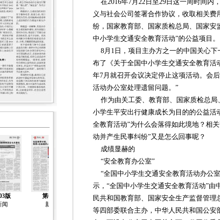
在2016年7月22日至29日这一周时间
义与社会公司签署合作协议，收取相关费
纷，国家教育部、国家质检总局、国家安
中小学生交通安全教育活动”的公益项目。
8月1日，项目主办方之一的中国关心下
布了《关于全国中小学生交通安全教育活动
年7月就召开会议决定停止这项活动。会
活动办公室处理遗留问题。”
作为由关工委、教育部、国家质检总局
小学生平安出行健康成长为目的的公益活
全教育活动”为什么会落得如此境地？相关
动并产生民事纠纷”又是怎么回事呢？
成绩显赫的
“安全教育办公室”
“全国中小学生交通安全教育活动办公室
示，“全国中小学生交通安全教育活动”由
03版
第04版
第05版
第06版
第07版
民共和国教育部、国家安全生产监督管理
新闻
新闻
新闻
新闻
年检
等四部委联合主办，中华人民共和国公安