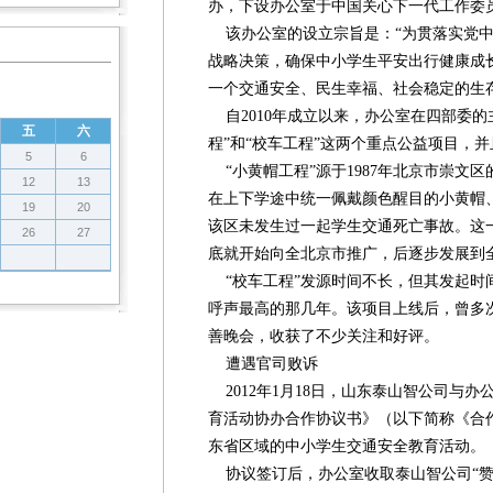
办，下设办公室于中国关心下一代工作委
该办公室的设立宗旨是：“为贯落实党中
战略决策，确保中小学生平安出行健康成长
一个交通安全、民生幸福、社会稳定的生
自2010年成立以来，办公室在四部委的
五
六
程”和“校车工程”这两个重点公益项目，
5
6
“小黄帽工程”源于1987年北京市崇文
12
13
在上下学途中统一佩戴颜色醒目的小黄帽、
19
20
该区未发生过一起学生交通死亡事故。这一
26
27
底就开始向全北京市推广，后逐步发展到
“校车工程”发源时间不长，但其发起时
呼声最高的那几年。该项目上线后，曾多
善晚会，收获了不少关注和好评。
遭遇官司败诉
2012年1月18日，山东泰山智公司与
育活动协办合作协议书》（以下简称《合
东省区域的中小学生交通安全教育活动。
协议签订后，办公室收取泰山智公司“赞助