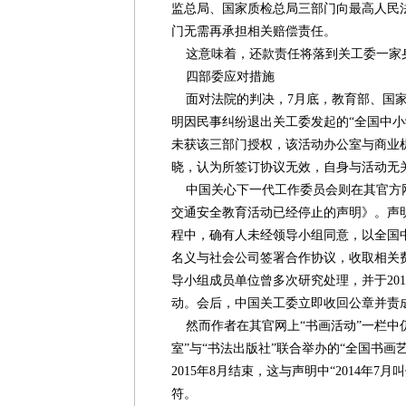
监总局、国家质检总局三部门向最高人民
门无需再承担相关赔偿责任。
这意味着，还款责任将落到关工委一家
四部委应对措施
面对法院的判决，7月底，教育部、国家
明因民事纠纷退出关工委发起的“全国中小
未获该三部门授权，该活动办公室与商业
晓，认为所签订协议无效，自身与活动无
中国关心下一代工作委员会则在其官方
交通安全教育活动已经停止的声明》。声
程中，确有人未经领导小组同意，以全国
名义与社会公司签署合作协议，收取相关费
导小组成员单位曾多次研究处理，并于20
动。会后，中国关工委立即收回公章并责
然而作者在其官网上“书画活动”一栏中
室”与“书法出版社”联合举办的“全国书画艺
2015年8月结束，这与声明中“2014年
符。