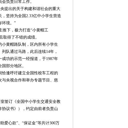
员会负责日常工作。
央提出的关于构建和谐社会的重大
，坚持为全国2.33亿中小学生营造
存环境。”
主推下，极力打造“小黄帽工
并且取得了不错的成绩。
区的小黄帽路队制，区内所有小学生
列队通过马路，此后连续14年，
成功的示范一经报道，于1987年
全国部分地区。
间恰逢呼吁建立全国性校车工程的
次与央视合作和举办专题节目、慈
办公室签订《全国中小学生交通安全教
作协议书》），约定由前者负责山
爱心款”、“保证金”等共计300万