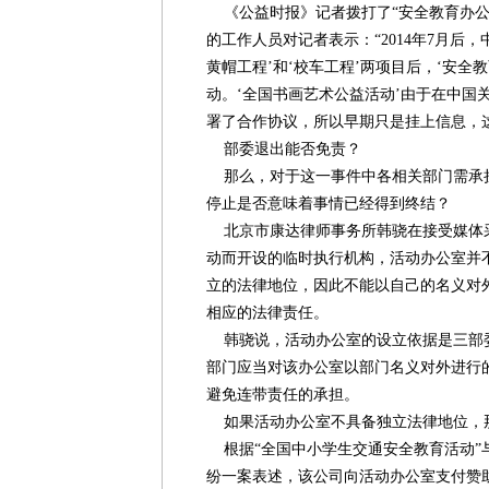
《公益时报》记者拨打了“安全教育办公
的工作人员对记者表示：“2014年7月后
黄帽工程’和‘校车工程’两项目后，‘安全
动。‘全国书画艺术公益活动’由于在中国关
署了合作协议，所以早期只是挂上信息，
部委退出能否免责？
那么，对于这一事件中各相关部门需承
停止是否意味着事情已经得到终结？
北京市康达律师事务所韩骁在接受媒体
动而开设的临时执行机构，活动办公室并
立的法律地位，因此不能以自己的名义对
相应的法律责任。
韩骁说，活动办公室的设立依据是三部
部门应当对该办公室以部门名义对外进行
避免连带责任的承担。
如果活动办公室不具备独立法律地位，那
根据“全国中小学生交通安全教育活动”与
纷一案表述，该公司向活动办公室支付赞助“