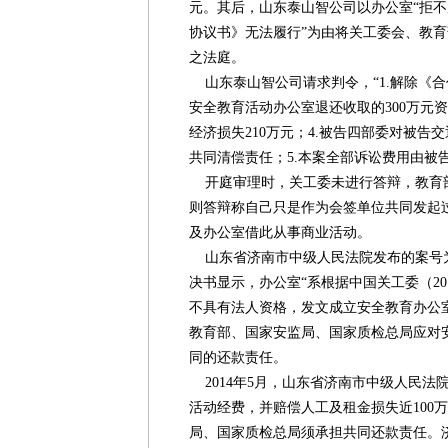
元。其后，山东泰山智公司以办公室“拒
协议书》无法履行”为由将关工委会、教
之法庭。
山东泰山智公司请求判令，“1.解除《合
安全教育活动办公室退还收取的300万元资
经济损失210万元；4.被告四部委对被告
共同清偿责任；5.本案全部诉讼费用由被
开庭审理时，关工委未进行答辩，教育
则答辩称自己只是作为会签单位共同发起
及办公室借此从事商业活动。
山东省济南市中级人民法院发布的案号为“（
决书显示，办公室“系根据中国关工委（20
不具有法人资格，发文成立安全教育办公
教育部、国家安监局、国家质检总局应对
同的还款责任。
2014年5月，山东省济南市中级人民法院
活动经费，并赔偿人工及租金损失近100
局、国家质检总局须承担共同还款责任。