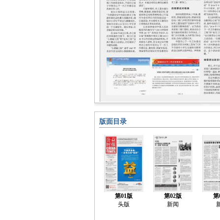
版面目录
第01版
第02版
第
头版
新闻