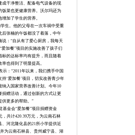
建成干净整洁、配备电气设备的现
的饭菜也更健康营养。沃尔玛还为
地增加了学生的营养。
学生。他的父母在一次车祸中受重
此后张楠的午饭都没了着落，中午
楠说：“自从有了爱心厨房，我每天
“爱加餐”项目的实施改善了孩子们
指标的达标率均有提升，而且随着
效率也得到了明显提高。
：“2011年以来，我们携手中国
持‘爱加餐’项目，切实改善青少年
纳入国家营养改善计划。今年10
餐捐赠活动，通过创新的方式让更
提供更多的帮助。”
贫基金会“爱加餐”项目捐赠资金
万元，共计420.39万元，为云南石林
第08版
第09版
第10版
第11版
第
、河北隆化县的21所小学提供近
封面报道
新闻
专题
专题
益；并为云南石林县、贵州威宁县、湖