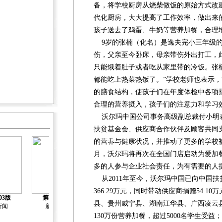
备，将学校厨房从烧柴做饭的原始方式改
代化厨房，大大提高了工作效率，做出来
孩子送去了鸡蛋、牛奶等营养加餐，合理
9岁的张楠（化名）是逸夫完小三年级的
伤，父亲至今卧床，母亲带伤外出打工，
只能饿着肚子或者吃从家里带的冷饭。张
都能吃上热菜热饭了。”学校老师也表示，
的膳食结构，使孩子们在年度体检中各项
合理的营养摄入，孩子们的注意力和学习
沃尔玛中国公司事务高级副总裁付小明表示
扶贫基金会、供应商合作伙伴及顾客共同支
的营养与健康状况，并推动了更多的学校被
月，沃尔玛将再次在全国门店启动为爱加
多的人参与企业社会责任，为有需要的人
从2011年至今，沃尔玛中国已向中国扶
366.29万元，同时带动供应商捐赠54.10
03版
第04版
第05版
第06版
第07版
县、贵州威宁县、湖南江华县、广西凌云县
新闻
新闻
封面报道
封面报道
封面报道
130万份营养加餐，超过5000名学生受