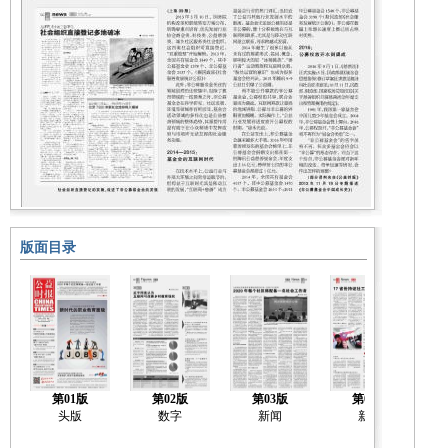
版面目录
第01版
第02版
第03版
第04版
头版
数字
新闻
新闻