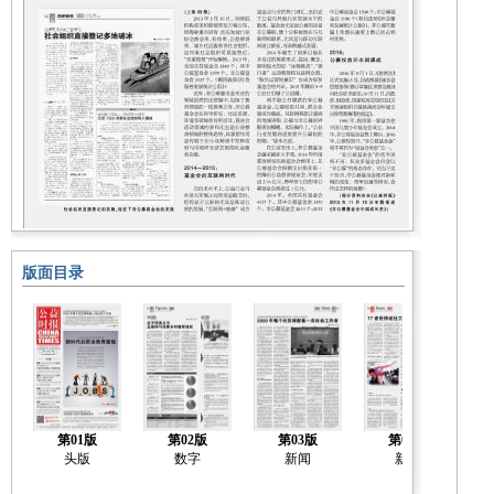
版面目录
第01版
第02版
第03版
第04版
头版
数字
新闻
新闻