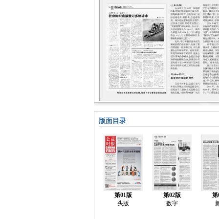
版面目录
第01版
第02版
第
头版
数字