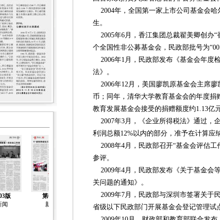
2004年，全国第一家上市公司基金会
生。
2005年6月，香江集团总裁翟美卿创办
个全国性非公募基金会，民政部批号为“00
2006年1月，民政部发布《基金会年度
法》。
2006年12月，美国廖凯原基金会主席廖凯
币；同年，清华大学教育基金会的年度捐赠
教育发展基金会接受的捐赠额度约1.13亿
2007年3月，《企业所得税法》通过，
利润总额12%以内的部分，准予在计算应
2008年4月，民政部召开“基金会评估工
参评。
2009年4月，民政部发布《关于基金会
关问题的通知》。
2009年7月，民政部与深圳市签署关于
03版
第04版
第05版
第06版
第07版
新闻
新闻
新闻
新闻
新闻
省级以下民政部门开展基金会登记管理试
2009年10月，财政部和教育部联合发