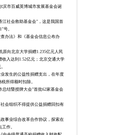
哈尔滨市百威英博城市发展基金会诞
“香江社会救助基金会”，这是我国首
1”号。
检查办法》和《基金会信息公布办
原向北京大学捐赠1.235亿元人民
收入达到1.52亿元；北京交通大学
元。
企业发生的公益性捐赠支出，在年度
纳税所得额时扣除。
作总结暨授牌大会”首批62家基金会
等社会组织不得提供公益捐赠回扣有
民政事业综合改革合作协议，探索在
第08版
第09版
第10版
第11版
第
封面报道
新闻
新闻
社会创新
点工作。
布《中央级普通高校捐赠收入财政配