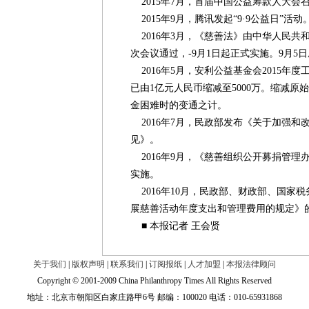
2015年7月，首届中国公益筹款人大会
2015年9月，腾讯发起“9·9公益日”活动
2016年3月，《慈善法》由中华人民共
次会议通过，-9月1日起正式实施。9月5日
2016年5月，安利公益基金会2015年
已由1亿元人民币缩减至5000万。缩减
金困难时的变通之计。
2016年7月，民政部发布《关于加强和
见》。
2016年9月，《慈善组织公开募捐管理
实施。
2016年10月，民政部、财政部、国家
展慈善活动年度支出和管理费用的规定》
■ 本报记者 王会贤
关于我们
|
版权声明
|
联系我们
|
订阅报纸
|
人才加盟
|
本报法律顾问
Copyright © 2001-2009 China Philanthropy Times All Rights Reserved
地址：北京市朝阳区白家庄路甲6号 邮编：100020 电话：010-65931868