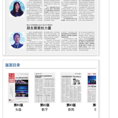
版面目录
第01版
第02版
第03版
第04版
头版
数字
新闻
现场