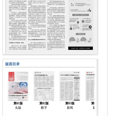
版面目录
第01版
第02版
第03版
第04版
头版
数字
新闻
新闻