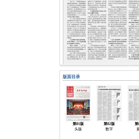
版面目录
第01版
第02版
第
头版
数字