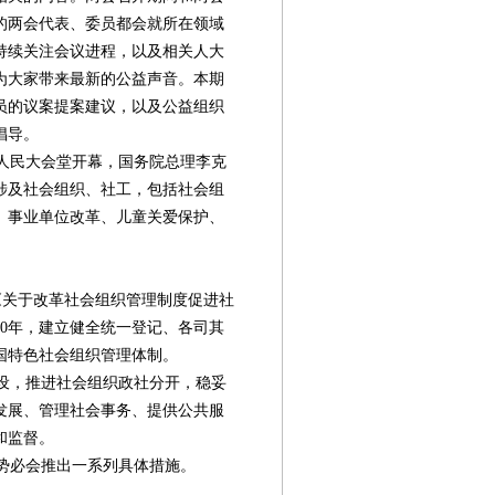
的两会代表、委员都会就所在领域
持续关注会议进程，以及相关人大
为大家带来最新的公益声音。本期
员的议案提案建议，以及公益组织
倡导。
人民大会堂开幕，国务院总理李克
涉及社会组织、社工，包括社会组
、事业单位改革、儿童关爱保护、
《关于改革社会组织管理制度促进社
20年，建立健全统一登记、各司其
国特色社会组织管理体制。
设，推进社会组织政社分开，稳妥
发展、管理社会事务、提供公共服
和监督。
第08版
第09版
第10版
第11版
第
行动
行动
专题
专题
势必会推出一系列具体措施。
。