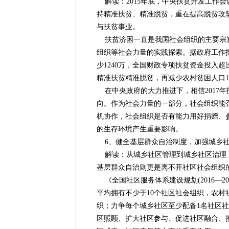
解读：2015年底，中央扶贫开发工作
持精准扶贫、精准脱贫，重在提高脱贫攻
与扶贫事业。
扶贫济困一直是我国社会组织的主要宗
组织等社会力量的实践探索。据政府工作报
少1240万，全国财政专项扶贫资金投入超过
精准扶贫精准脱贫，再减少农村贫困人口10
在中央政府的大力推进下，相信2017
向。作为社会力量的一部分，社会组织能
机协作，社会组织是否有能力用好捐赠、
的生存环境产生重要影响。
6、健全基层群众自治制度，加强城乡
解读：从城乡社区管理到城乡社区治理
基层群众自治则更是离不开社区社会组织
《全国社区服务体系建设规划(2016—20
平均拥有不少于10个社区社会组织，农村
织；力争每个城乡社区至少配备1名社区
区照顾、扩大社区参与、促进社区融合、