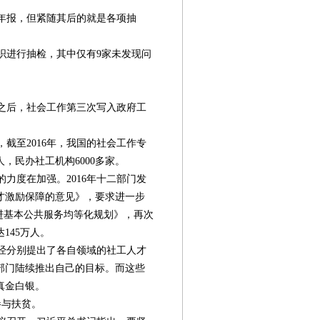
年报，但紧随其后的就是各项抽
组织进行抽检，其中仅有9家未发现问
。
持之后，社会工作第三次写入政府工
截至2016年，我国的社会工作专
人，民办社工机构6000多家。
力度在加强。2016年十二部门发
才激励保障的意见》，要求进一步
进基本公共服务均等化规划》，再次
145万人。
经分别提出了各自领域的社工人才
个部门陆续推出自己的目标。而这些
真金白银。
参与扶贫。