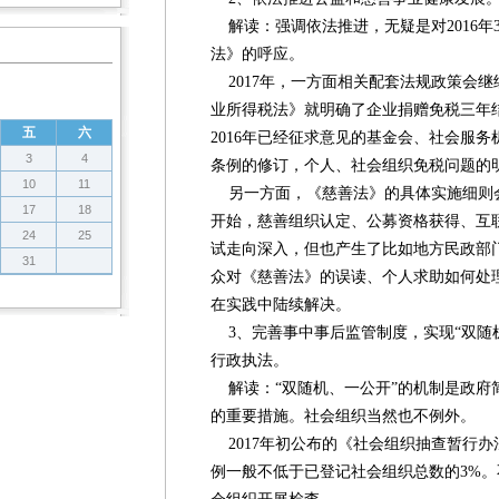
解读：强调依法推进，无疑是对2016年
法》的呼应。
2017年，一方面相关配套法规政策会
业所得税法》就明确了企业捐赠免税三年
五
六
2016年已经征求意见的基金会、社会服
3
4
条例的修订，个人、社会组织免税问题的
10
11
另一方面，《慈善法》的具体实施细则会在
17
18
开始，慈善组织认定、公募资格获得、互
24
25
试走向深入，但也产生了比如地方民政部
31
众对《慈善法》的误读、个人求助如何处
在实践中陆续解决。
3、完善事中事后监管制度，实现“双随
行政执法。
解读：“双随机、一公开”的机制是政府
的重要措施。社会组织当然也不例外。
2017年初公布的《社会组织抽查暂行办
例一般不低于已登记社会组织总数的3%