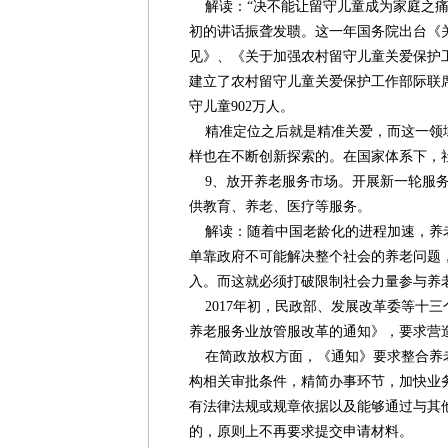
解读：“决不能让留守儿童成为家庭之痛、
初的讲话振聋发聩。这一年国务院出台《
见》、《关于加强农村留守儿童关爱保护工
建立了农村留守儿童关爱保护工作部际联
守儿童902万人。
精准定位之后就是精准关爱，而这一领
样也在不断创新探索的。在国家体系下，
9、放开养老服务市场。开展新一轮服务
供教育、养老、医疗等服务。
解读：随着中国老龄化的进程加速，养
单靠政府不可能解决整个社会的养老问题
入。而这就必须打破限制社会力量参与养
2017年初，民政部、发展改革委等十
养老服务业放管服改革的通知》，要求营
在简政放权方面，《通知》要求整合养
构相关审批条件，精简办事环节，加快业
有法律法规或规章依据以及能够通过与其
的，原则上不再要求提交申请材料。