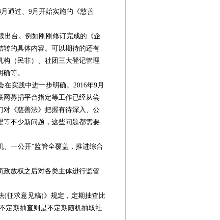
3月通过、9月开始实施的《慈善
继续出台。例如刚刚修订完成的《企
结转的具体内容。可以期待的还有
务机构（民非）、社团三大登记管理
明确等。
实践中进一步明确。2016年9月
联网募捐平台指定等工作已经从尝
门对《慈善法》把握有待深入、公
理等不少新问题，这些问题都需要
机、一公开”监管全覆盖，推进综合
简政放权之后对各类主体进行监管
法(征求意见稿)》规定，定期抽查比
。不定期抽查则是不定期随机抽取社