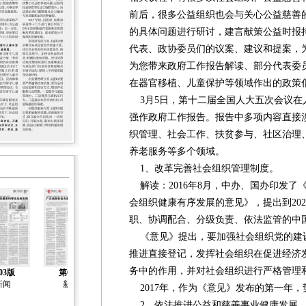
前后，很多公益组织也会与关心公益慈善
的具体问题进行研讨，建言献策公益时报
代表、政协委员们的议案、建议和提案，
为您带来政府工作报告解读、部分代表委
在器官移植、儿童保护等领域作出的政策
3月5日，第十二届全国人大五次会议在
强作政府工作报告。报告中多项内容直接
织管理、社会工作、扶贫参与、社区治理
养老服务等多个领域。
1、改革完善社会组织管理制度。
解读：2016年8月，中办、国办印发了
会组织健康有序发展的意见》，提出到20
职、协调配合、分级负责、依法监管的中
《意见》提出，要加强社会组织党的建
推进直接登记，发挥社会组织在促进经济
务中的作用，并对社会组织进行严格管理
03版
第04版
第05版
第06版
第07版
新闻
新闻
报告
报告
声音
2017年，作为《意见》发布的第一年，
2、依法推进公益和慈善事业健康发展