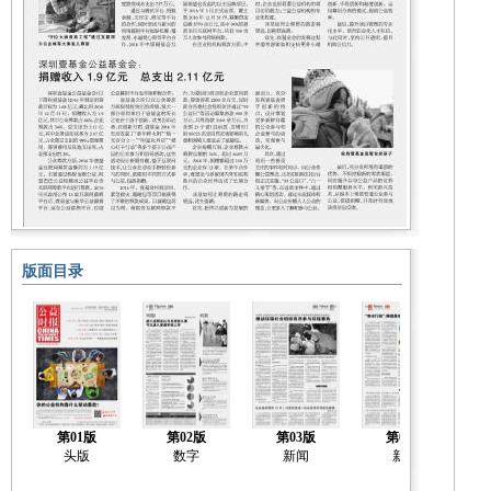
版面目录
第01版
第02版
第03版
第04版
头版
数字
新闻
新闻