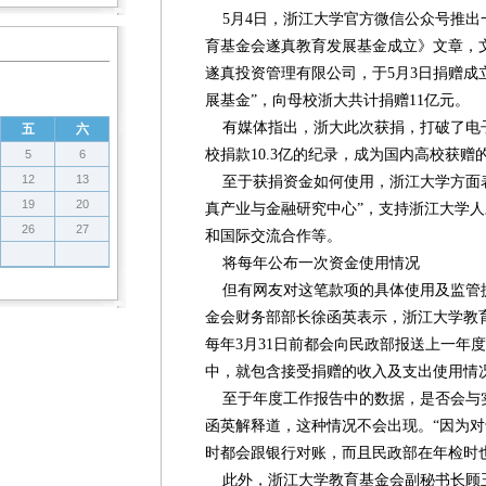
5月4日，浙江大学官方微信公众号推出
育基金会遂真教育发展基金成立》文章，
遂真投资管理有限公司，于5月3日捐赠成
展基金”，向母校浙大共计捐赠11亿元。
有媒体指出，浙大此次获捐，打破了电
五
六
校捐款10.3亿的纪录，成为国内高校获赠
5
6
12
13
至于获捐资金如何使用，浙江大学方面表
19
20
真产业与金融研究中心”，支持浙江大学
26
27
和国际交流合作等。
将每年公布一次资金使用情况
但有网友对这笔款项的具体使用及监管
金会财务部部长徐函英表示，浙江大学教
每年3月31日前都会向民政部报送上一年
中，就包含接受捐赠的收入及支出使用情
至于年度工作报告中的数据，是否会与
函英解释道，这种情况不会出现。“因为
时都会跟银行对账，而且民政部在年检时
此外，浙江大学教育基金会副秘书长顾玉