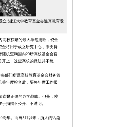
设立“浙江大学教育基金会遂真教育发
内高校获赠的最大单笔捐款，资金
资金将用于成立研究中心，来支持
随机查询国内20所高校基金会官
公开上，这些高校的做法并不统
中央部门所属高校教育基金会财务管
机关年度检查后，要将年度工作报
捐赠是正确的办学战略。但是，校
在于捐赠不公开、不透明。
第08版
第10版
第11版
第12版
第
120周年。而自5月以来，浙大的话题
封面报道
人物
新闻
专题