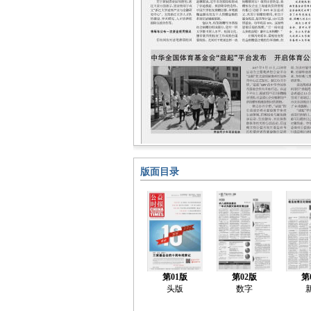
版面目录
第01版
第02版
第
头版
数字