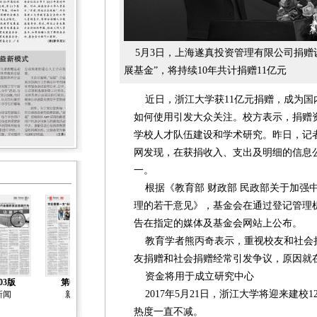
5月3日，上海遂真投资管理有限公司捐赠
展基金”，将持续10年共计捐赠11亿元
近日，浙江大学获11亿元捐赠，成为国
如何使用引发大众关注。校方表示，捐赠
学校人才队伍建设和学术研究。昨日，记者
网发现，在获捐收入、支出及明细的信息
一。
根据《教育部 财政部 民政部关于加强
理的若干意见》，基金会在通过登记管理
告在指定的媒体及基金会网站上公布。
教育学者熊丙奇表示，重视校友和社会
友捐赠和社会捐赠经常引发争议，原因就
资金将用于成立研究中心
03版
第04版
第05版
第06版
第07版
2017年5月21日，浙江大学将迎来建校
新闻
新闻
新闻
新闻
新闻
热度一直不减。