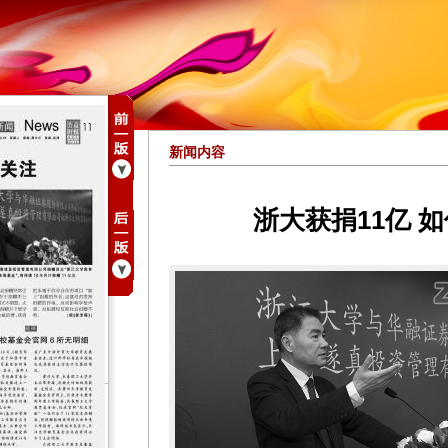
新闻内容
浙大获捐11亿 