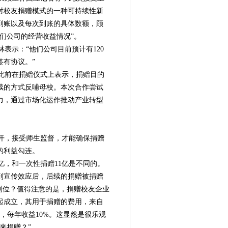
对校友捐赠模式的一种可持续性新
到账以及每次到账的具体数额，顾
们公司的经营收益情况”。
表示：“他们公司目前预计有120
签有协议。”
此前在捐赠仪式上表示，捐赠目的
续的方式反哺母校。本次合作尝试
力，通过市场化运作推动产业转型
开，接受师生监督，才能确保捐赠
的利益勾连。
亿，和一次性捐赠11亿是不同的。
到宣传效应后，后续的捐赠被捐赠
到位？值得注意的是，捐赠校友企业
发起成立，其用于捐赠的费用，来自
金，每年收益10%。这显然是很乐观
来捐赠？”