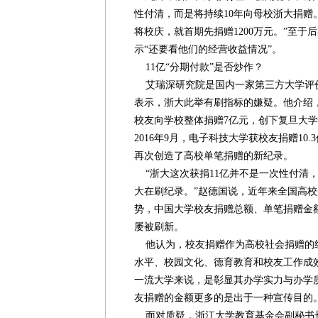
性付清，而是将持续10年向母校浙大捐赠
将校庆，就首期先捐赠1200万元。”至
示“还要看他们的经营收益情况”。
11亿“分期付款”是否炒作？
艾瑞深研究院是国内一家第三方大学评
表示，浙大此举有刷指标的嫌疑。他介绍，
校友向学校整体捐赠7亿元，创下复旦大
2016年9月，电子科技大学获校友捐赠10
再次创造了高校单笔捐赠的新纪录。
“浙大这次获捐11亿并不是一次性付清，
大在刷纪录。”赵德国说，近年来全国高
势，中国大学校友捐赠总额、单笔捐赠金
屡被刷新。
他认为，校友捐赠作为高校社会捐赠的
水平、校园文化、德育教育和校友工作成
一流大学来说，是彰显其办学实力与办学
友捐赠的金额更多的是出于一种宣传目的。
面对质疑，浙江大学教育基金会副秘书