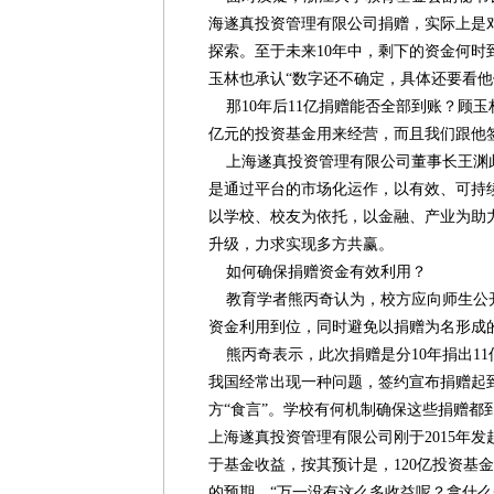
海遂真投资管理有限公司捐赠，实际上是
探索。至于未来10年中，剩下的资金何时
玉林也承认“数字还不确定，具体还要看他
那10年后11亿捐赠能否全部到账？顾玉林
亿元的投资基金用来经营，而且我们跟他
上海遂真投资管理有限公司董事长王渊
是通过平台的市场化运作，以有效、可持
以学校、校友为依托，以金融、产业为助
升级，力求实现多方共赢。
如何确保捐赠资金有效利用？
教育学者熊丙奇认为，校方应向师生公
资金利用到位，同时避免以捐赠为名形成
熊丙奇表示，此次捐赠是分10年捐出11
我国经常出现一种问题，签约宣布捐赠起
方“食言”。学校有何机制确保这些捐赠都
上海遂真投资管理有限公司刚于2015年
于基金收益，按其预计是，120亿投资基
的预期，“万一没有这么多收益呢？拿什么