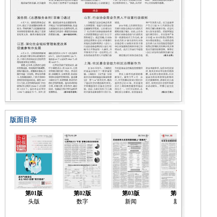
版面目录
第01版
第02版
第03版
第04版
头版
数字
新闻
新闻