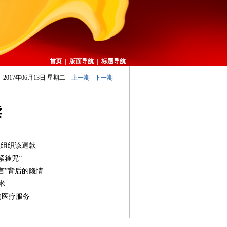
首页
|
版面导航
|
标题导航
2017年06月13日 星期二
上一期
下一期
读
益组织该退款
紧箍咒”
言”背后的隐情
米
的医疗服务