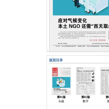
版面目录
第01版
第02版
第
头版
数字