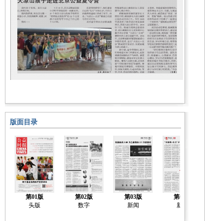
版面目录
第01版
第02版
第03版
第04版
头版
数字
新闻
新闻