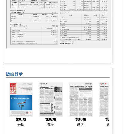
版面目录
第01版
第02版
第03版
第04版
头版
数字
新闻
新闻