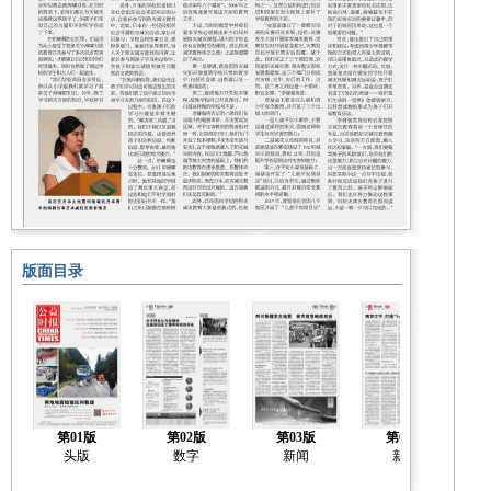
版面目录
第01版
第02版
第03版
第04版
头版
数字
新闻
新闻