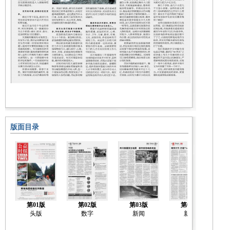
版面目录
第01版
第02版
第03版
第04版
头版
数字
新闻
新闻