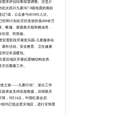
据需求评估结果按需调整。沈旻介
对此次四川九寨沟7.0级地震的善款
过7成，公众参与401681人次。
经和计划在灾区发放价值400余万
床、帐篷、家庭救灾箱和粮油等，
有住宿、吃热饭。
安置阶段开展壹乐园-儿童服务站
、课外活动、安全教育、卫生健康
提供过冬温暖包。
在震后地区开展抗震钢结构农房、
等灾后重建工作。
使之旅——九寨行动”，派出工作
应急资金支持应急救援，后续救灾
情，9日14点，中国红基会启
作组均已抵达受灾地区，进行灾情需