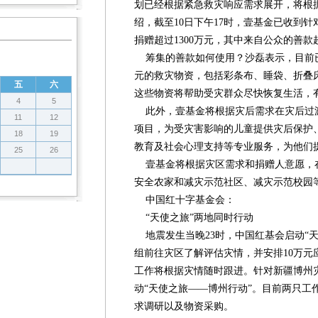
划已经根据紧急救灾响应需求展开，将根
绍，截至10日下午17时，壹基金已收到针
捐赠超过1300万元，其中来自公众的善款超
筹集的善款如何使用？沙磊表示，目前已
元的救灾物资，包括彩条布、睡袋、折叠
五
六
这些物资将帮助受灾群众尽快恢复生活，
4
5
此外，壹基金将根据灾后需求在灾后过渡
11
12
项目，为受灾害影响的儿童提供灾后保护
18
19
教育及社会心理支持等专业服务，为他们
25
26
壹基金将根据灾区需求和捐赠人意愿，
安全农家和减灾示范社区、减灾示范校园
中国红十字基金会：
“天使之旅”两地同时行动
地震发生当晚23时，中国红基会启动“天
组前往灾区了解评估灾情，并安排10万元
工作将根据灾情随时跟进。针对新疆博州灾
动“天使之旅——博州行动”。目前两只工
求调研以及物资采购。