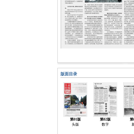
版面目录
第01版
第02版
第
头版
数字