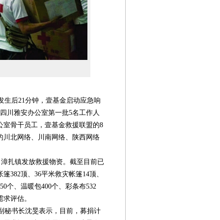
生后21分钟，壹基金启动应急响
四川雅安办公室第一批5名工作人
公室骨干员工，壹基金救援联盟的8
的川北网络、川南网络、陕西网络
漳扎镇发放救援物资。截至目前已
篷382顶、36平米救灾帐篷14顶、
50个、温暖包400个、彩条布532
第08版
第09版
第10版
第11版
第
需求评估。
封面报道
封面报道
新闻
专题
副秘书长沈旻表示，目前，募捐计