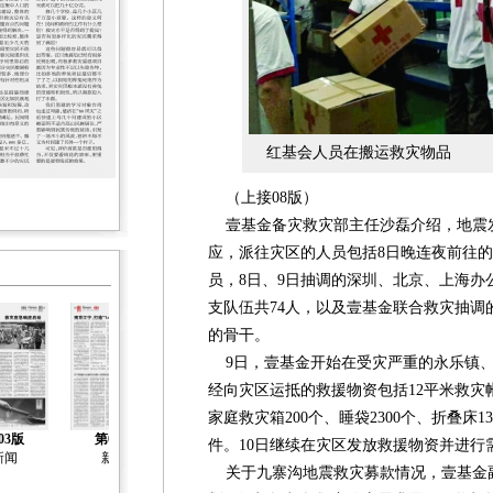
红基会人员在搬运救灾物品
（上接08版）
壹基金备灾救灾部主任沙磊介绍，地震发
应，派往灾区的人员包括8日晚连夜前往的
员，8日、9日抽调的深圳、北京、上海办
支队伍共74人，以及壹基金联合救灾抽调
的骨干。
9日，壹基金开始在受灾严重的永乐镇、
经向灾区运抵的救援物资包括12平米救灾帐
家庭救灾箱200个、睡袋2300个、折叠床13
03版
第04版
第05版
第06版
第07版
件。10日继续在灾区发放救援物资并进行
新闻
新闻
新闻
新闻
人物
关于九寨沟地震救灾募款情况，壹基金