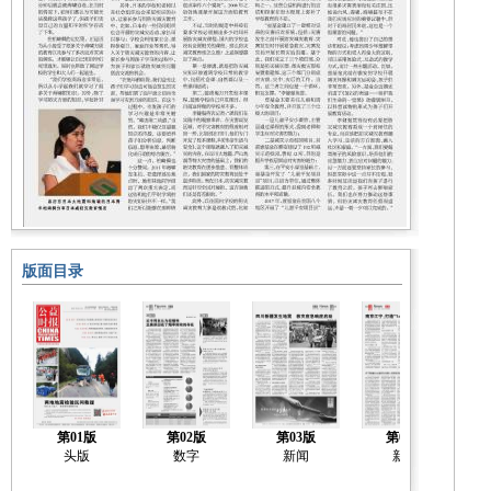
版面目录
第01版
第02版
第03版
第04版
头版
数字
新闻
新闻