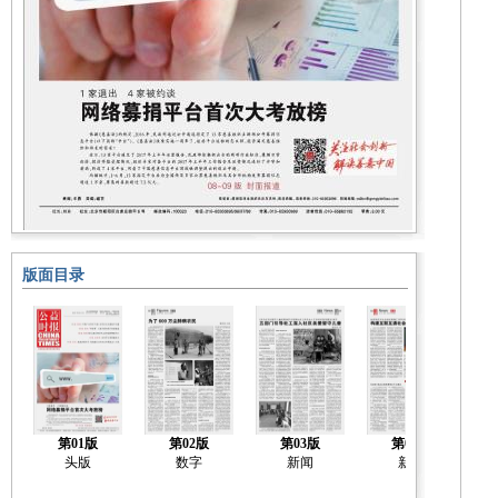
版面目录
第01版
第02版
第03版
第04版
头版
数字
新闻
新闻