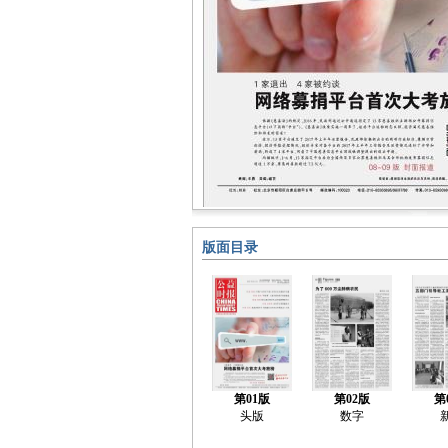
版面目录
第01版
第02版
第
头版
数字