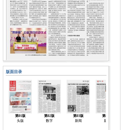
版面目录
第01版
第02版
第03版
第04版
头版
数字
新闻
新闻