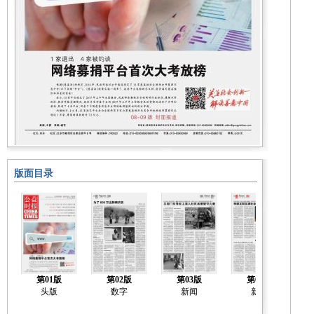
版面目录
第01版
第02版
第03版
第04版
头版
数字
新闻
新闻