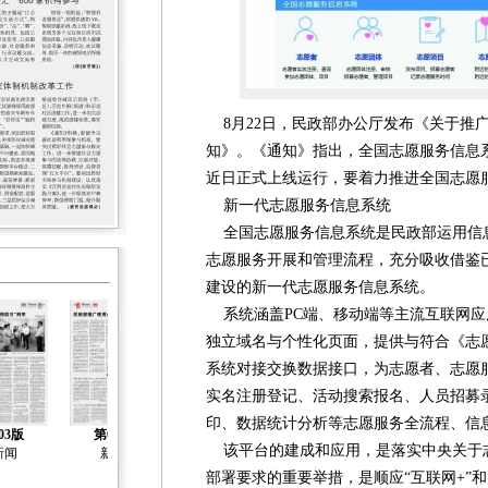
8月22日，民政部办公厅发布《关于推
知》。《通知》指出，全国志愿服务信息系统（www
近日正式上线运行，要着力推进全国志愿
新一代志愿服务信息系统
全国志愿服务信息系统是民政部运用信
志愿服务开展和管理流程，充分吸收借鉴
建设的新一代志愿服务信息系统。
系统涵盖PC端、移动端等主流互联网应
独立域名与个性化页面，提供与符合《志
系统对接交换数据接口，为志愿者、志愿
实名注册登记、活动搜索报名、人员招募
印、数据统计分析等志愿服务全流程、信
03版
第04版
第05版
第06版
第07版
该平台的建成和应用，是落实中央关于
新闻
新闻
新闻
新闻
人物
部署要求的重要举措，是顺应“互联网+”