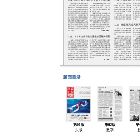
版面目录
第01版
第02版
第
头版
数字