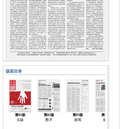
版面目录
第01版
第02版
第03版
第04版
头版
数字
新闻
新闻