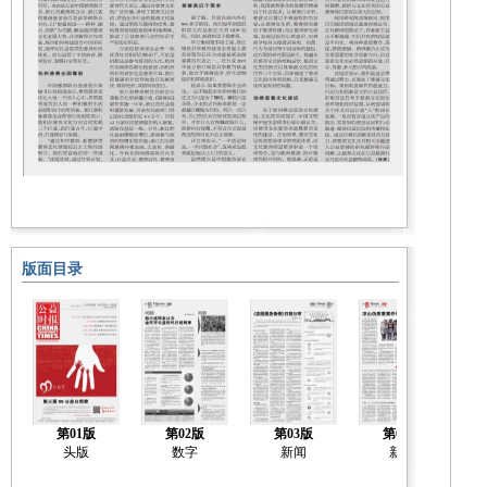
版面目录
第01版
第02版
第03版
第04版
头版
数字
新闻
新闻