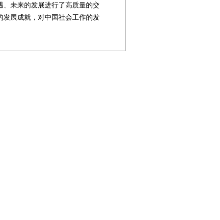
遇、未来的发展进行了高质量的交
的发展成就，对中国社会工作的发
第08版
第09版
第10版
第11版
第
主旨演讲
主旨演讲
首都风采
国际声音
精