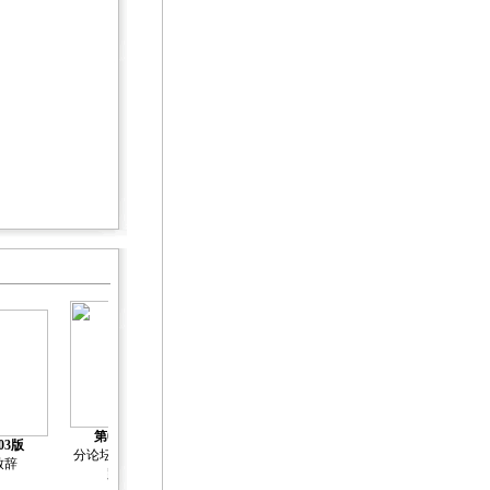
第04版
03版
第05版
第06版
第07版
分论坛 一带一
致辞
主旨演讲
主旨演讲
主旨演讲
路