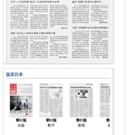
版面目录
第01版
第02版
第03版
第04版
头版
数字
新闻
新闻