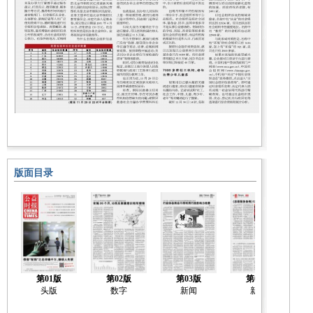
版面目录
第01版
第02版
第03版
第04版
头版
数字
新闻
新闻