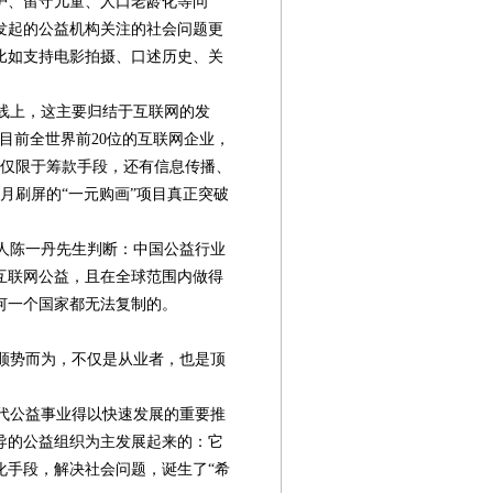
护、留守儿童、人口老龄化等问
发起的公益机构关注的社会问题更
比如支持电影拍摄、口述历史、关
线上，这主要归结于互联网的发
，目前全世界前20位的互联网企业，
不仅限于筹款手段，还有信息传播、
月刷屏的“一元购画”项目真正突破
人陈一丹先生判断：中国公益行业
互联网公益，且在全球范围内做得
何一个国家都无法复制的。
顺势而为，不仅是从业者，也是顶
代公益事业得以快速发展的重要推
导的公益组织为主发展起来的：它
化手段，解决社会问题，诞生了“希