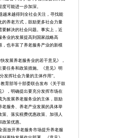
程度可能进一步加深。
题越来越得到全社会关注，寻找能
化的养老方式，鼓励更多社会力量
需要解决的社会问题。事实上，近
服务业的发展提高到国家战略高
源，也丰富了养老服务产业的新模
加快发展养老服务业的若干意见》，
主要任务和政策措施。《意见》明
分发挥社会力量的主体作用”。
、教育部等十部委联合发布《关于鼓
见》，明确提出要充分发挥市场在
成为发展养老服务业的主体，鼓励
养老服务、养老产业发展的具体举
政策、落实税费优惠政策、加强人
和政策优惠。
第08版
第09版
第10版
第11版
第
于全面放开养老服务市场提升养老服
更好更快发展作出部署。《意见》