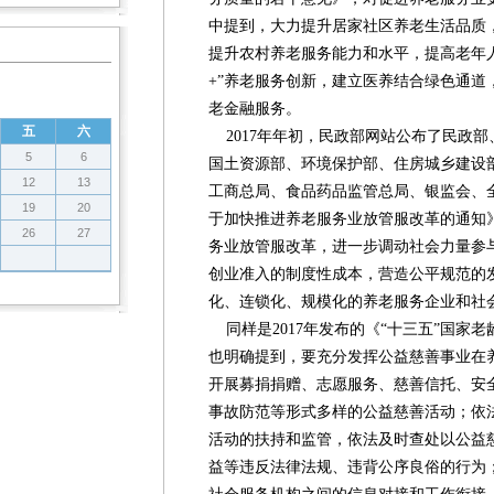
中提到，大力提升居家社区养老生活品质
提升农村养老服务能力和水平，提高老年
+”养老服务创新，建立医养结合绿色通道
老金融服务。
五
六
2017年年初，民政部网站公布了民政
5
6
国土资源部、环境保护部、住房城乡建设
12
13
工商总局、食品药品监管总局、银监会、全
19
20
于加快推进养老服务业放管服改革的通知
26
27
务业放管服改革，进一步调动社会力量参
创业准入的制度性成本，营造公平规范的
化、连锁化、规模化的养老服务企业和社
同样是2017年发布的《“十三五”国家
也明确提到，要充分发挥公益慈善事业在
开展募捐捐赠、志愿服务、慈善信托、安
事故防范等形式多样的公益慈善活动；依
活动的扶持和监管，依法及时查处以公益
益等违反法律法规、违背公序良俗的行为