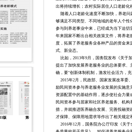
出将持续增长；农村实际居住人口老龄化
随着人口老龄化速度不断加快，养老问
够满足不同类型、不同地域的老年人个性
参与到养老事业中来，已经成为当下迫切
年来国家不断出台相关政策文件，将养老
度，拓展了养老服务业各种产品的资金来
式、新业态。
比如，2013年9月，国务院发布《关于
提出了加快发展养老服务业的总体要求、
确，要“创新体制机制，激发社会活力，充
2015年2月，民政部、国家发展改革委
励民间资本参与养老服务业发展的实施意
资源配置中的基础作用，逐步使社会力量
民间资本参与居家和社区养老服务、机构
措，并就推进医养融合发展、完善投融资
才保障、保障用地需求等作出了相关规定
03版
第04版
第05版
第06版
第07版
2016年12月，国务院办公厅印发《关
务质量的若干意见》，对促进养老服务业