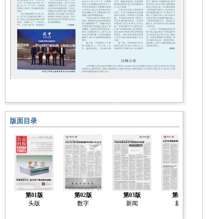
版面目录
第01版
第02版
第03版
第04版
头版
数字
新闻
新闻