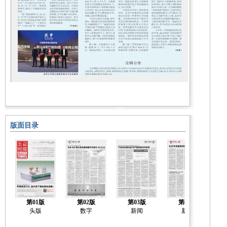
版面目录
第01版
第02版
第03版
第04版
头版
数字
新闻
新闻