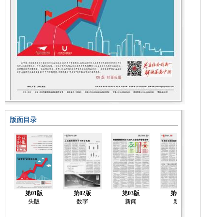
版面目录
第01版
第02版
第03版
第04版
头版
数字
新闻
新闻