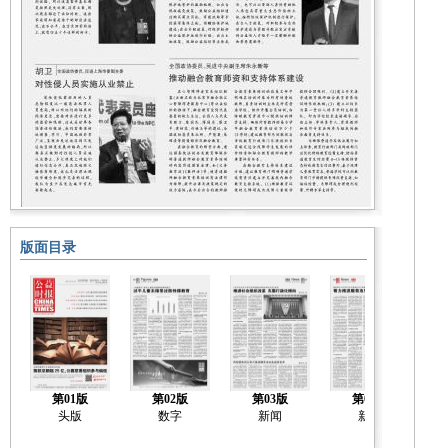
版面目录
第01版
第02版
第03版
第04版
头版
数字
新闻
新闻