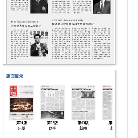
版面目录
第01版
第02版
第03版
第04版
头版
数字
新闻
新闻