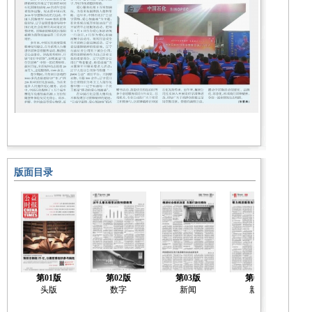
版面目录
第01版
第02版
第03版
第04版
头版
数字
新闻
新闻