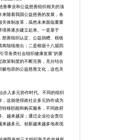
慈善事业和公益慈善组织相关的顶
年来随着我国公益慈善的发展，各
相关体制改革，虽然未来面临重重
环境将逐步建立起来。一是基于
，慈善组织认定、公益捐赠、税收
或将陆续推出；二是根据十八届四
引导各类社会组织健康发展”的要
过政策制度的不断完善，充分结合
积极包容的公益慈善文化，这也关
。
始步入多元协作时代。不同的组织
作，这就使得政社企多元协作成为
府转移职能和购买服务，不同政府
多、越来越深；通过企业社会责任
越来越多元。创新越来越多地表现
第08版
第09版
第10版
第11版
第
封面报道
新闻
年检
年检
超越既有的三大组织形态也超越所