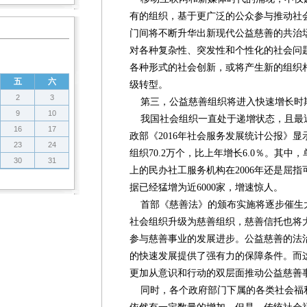
有的组织，基于更广泛的公众参与推动社
门间将不断升华出新现代公益慈善的共治
对各种复杂性、突发性和个性化的社会问
各种形式的社会创新，或将产生新的组织
五
六
级转型。
2
3
第三，公益慈善组织将进入快速增长时
9
10
我国社会组织一直处于递增状态，且最
16
17
政部《2016年社会服务发展统计公报》显
23
24
组织70.2万个，比上年增长6.0％。其
30
31
上的民办社工服务机构在2006年还是屈指
据已经猛增为近6000家，增速惊人。
首部《慈善法》的颁布实施将逐步催生
社会组织升级为慈善组织，慈善信托也将
参与慈善事业的发展进步。公益慈善的法
的快速发展提供了强有力的保障条件。而
更加从意识和行动的双层面推动公益慈善
同时，各个政府部门下属的各类社会福