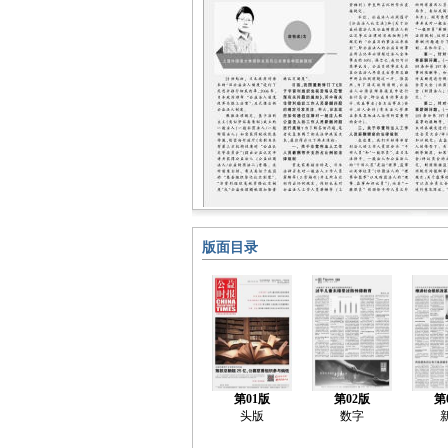
版面目录
第01版
第02版
第
头版
数字