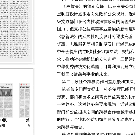
《慈善法》的颁布实施，以及有关公益
层制度设计逐步走向党政和公众视野。近
级党政部门在努力推动法律政策的调整和
阻力，但支撑公益慈善事业发展的新制度
《慈善法》的延展性制度设计将逐步完善
优惠、志愿服务等相关制度安排已经完成
中全会提出的“加快社会组织立法，规范和
求，推动社会组织法的立法进程；三是通
中华优秀传统文化精髓，引导和推动建立
乎我国公益慈善事业的未来。
第二，政社企跨界协作日益频繁和加深
笔者曾专门撰文提出，社会治理已经开
形态、部门和技术之间需要日益紧密的协
一种趋势。这种趋势主要表现为：通过政
部门和公益组织之间的跨界合作会越来越
的践行，企业和公益组织的跨界互动也将
03版
第04版
第05版
第06版
第07版
新闻
新闻
新闻
聚焦两会
新闻
为跨界与融合。
移动互联网和新媒体时代的涌现，不仅