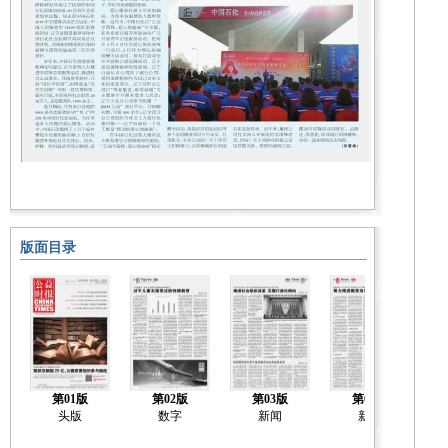
版面目录
第01版
第02版
第03版
第04版
头版
数字
新闻
新闻