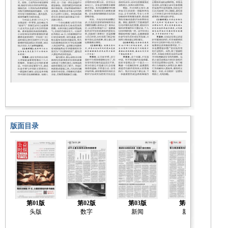
版面目录
第01版
第02版
第03版
第04版
头版
数字
新闻
新闻