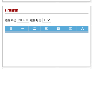
往期查询
选择年份
选择月份
日
一
二
三
四
五
六