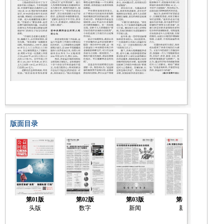
版面目录
第01版
第02版
第03版
第04版
头版
数字
新闻
新闻