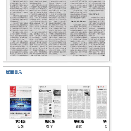
版面目录
第01版
第02版
第03版
第04版
头版
数字
新闻
新闻