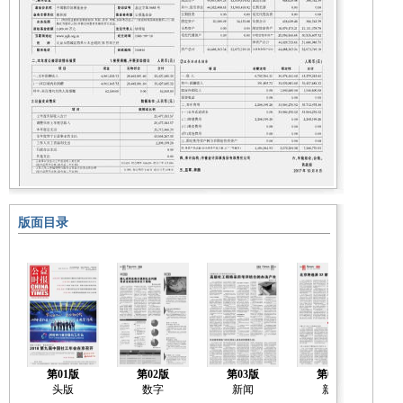
版面目录
第01版
第02版
第03版
第04版
头版
数字
新闻
新闻