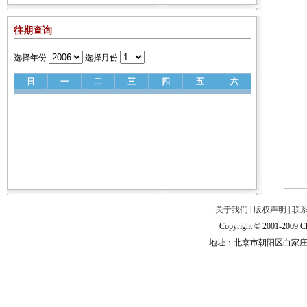
往期查询
选择年份
选择月份
日
一
二
三
四
五
六
关于我们
|
版权声明
|
联
Copyright © 2001-2009 Ch
地址：北京市朝阳区白家庄路甲6号